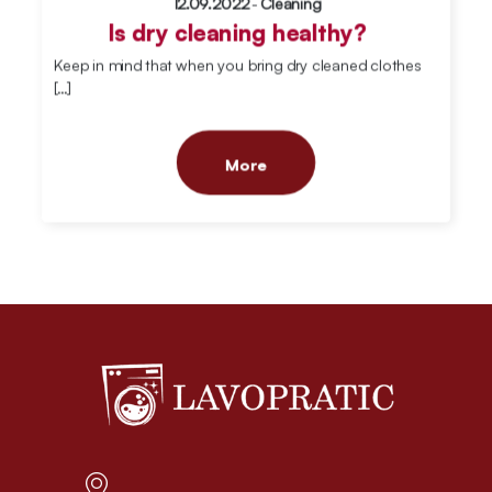
12.09.2022
-
Cleaning
Is dry cleaning healthy?
Keep in mind that when you bring dry cleaned clothes
[…]
More