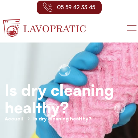
05 59 42 33 45
Is dry cleaning
healthy?
Accueil
Is dry cleaning healthy?