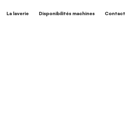
La laverie
Disponibilités machines
Contact
Page d’exemple
Accueil
Page d’exemple